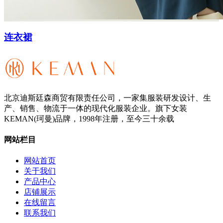
连衣裙
北京迪斯廷森商贸有限责任公司，一家集服装研发设计、生
产、销售、物流于一体的现代化服装企业。旗下女装
KEMAN(珂曼)品牌，1998年注册，至今三十余载
网站栏目
网站首页
关于我们
产品中心
店铺展示
在线留言
联系我们