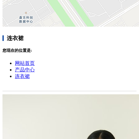
连衣裙
您现在的位置是:
网站首页
产品中心
连衣裙