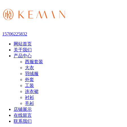
15706225832
网站首页
关于我们
产品中心
西服套装
大衣
羽绒服
外套
工装
连衣裙
衬衫
毛衫
店铺展示
在线留言
联系我们