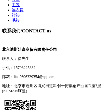
工装
连衣裙
衬衫
毛衫
联系我们
/CONTACT us
北京迪斯廷森商贸有限责任公司
联系人：徐先生
手机：15706225832
邮箱：lina2606329354@qq.com
地址：北京市通州区博兴街道科创十街集创产业园D座3层
(KEMAN珂曼)