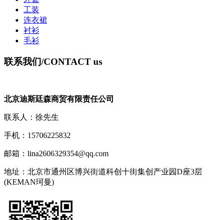
工装
连衣裙
衬衫
毛衫
联系我们
/CONTACT us
北京迪斯廷森商贸有限责任公司
联系人：徐先生
手机：15706225832
邮箱：lina2606329354@qq.com
地址：北京市通州区博兴街道科创十街集创产业园D座3层
(KEMAN珂曼)