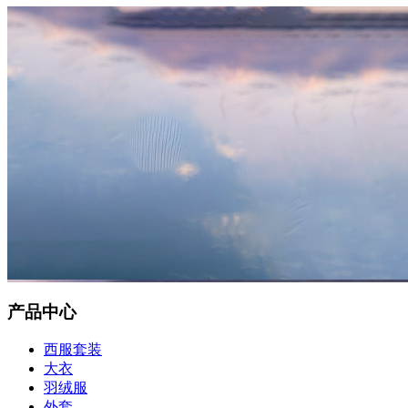
产品中心
西服套装
大衣
羽绒服
外套