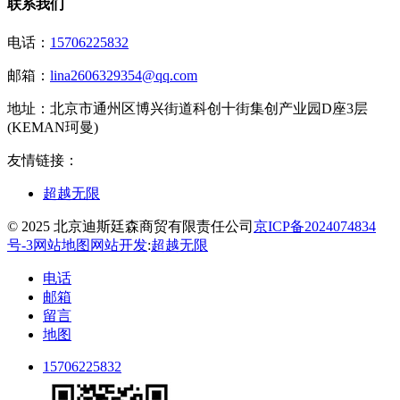
联系我们
电话：
15706225832
邮箱：
lina2606329354@qq.com
地址：
北京市通州区博兴街道科创十街集创产业园D座3层
(KEMAN珂曼)
友情链接：
超越无限
© 2025 北京迪斯廷森商贸有限责任公司
京ICP备2024074834
号-3
网站地图
网站开发
:
超越无限
电话
邮箱
留言
地图
15706225832