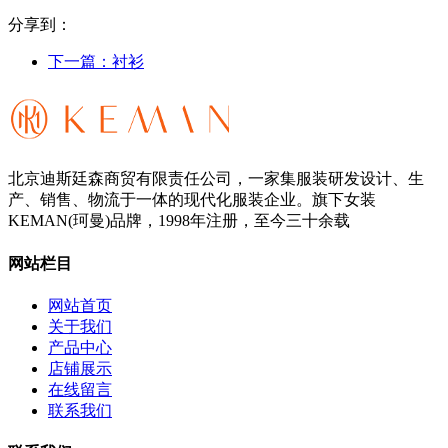
分享到：
下一篇：
衬衫
北京迪斯廷森商贸有限责任公司，一家集服装研发设计、生
产、销售、物流于一体的现代化服装企业。旗下女装
KEMAN(珂曼)品牌，1998年注册，至今三十余载
网站栏目
网站首页
关于我们
产品中心
店铺展示
在线留言
联系我们