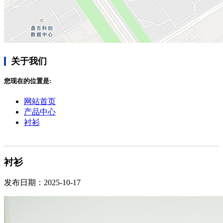
关于我们
您现在的位置是:
网站首页
产品中心
衬衫
衬衫
发布日期：2025-10-17