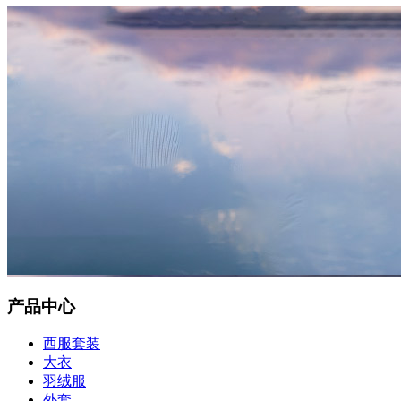
产品中心
西服套装
大衣
羽绒服
外套