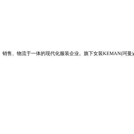
售、物流于一体的现代化服装企业。旗下女装KEMAN(珂曼)品