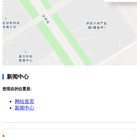
新闻中心
您现在的位置是:
网站首页
新闻中心